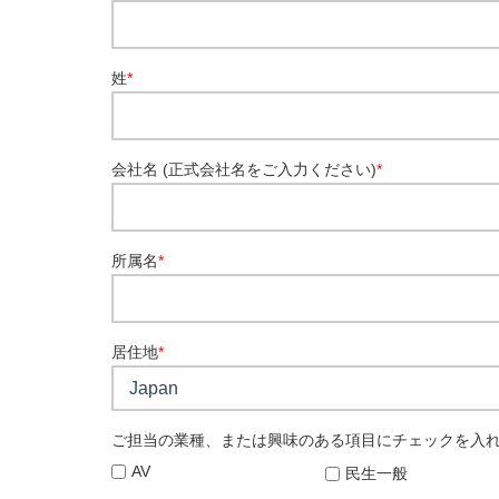
姓
*
会社名 (正式会社名をご入力ください)
*
所属名
*
居住地
*
ご担当の業種、または興味のある項目にチェックを入れ
AV
民生一般