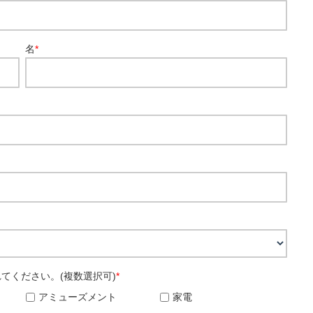
名
*
てください。(複数選択可)
*
アミューズメント
家電