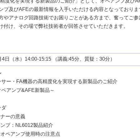
度化を実現する新製品のご紹介」として、オペアンプ及びAFE "Ana
アンプ及びAFEの最新情報を入手いただける内容となっておりま
る方やアナログ回路技術でお困りごとがある方まで、奮ってご参
け付け、その場で弊社技術者が回答させていただきます。
月4日（水）14:00-15:15 （講義:45分、質疑：30分）
ル
サー・
FA
機器の高精度化を実現する新製品のご紹介
アンプ
&AFE
新製品～
ンダ
ミナーの意義
ンプ：NL6012製品紹介
度オペアンプ使用時の注意点