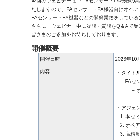
今回のウェビナーは 「FAセンサー・FA機器の高精
たしますので、FAセンサー・FA機器向けオペ
FAセンサー・FA機器などの開発業務をしてい
さらに、ウェビナー中に疑問・質問をQ＆Aで受
皆さまのご参加をお待ちしております。
開催概要
開催日時
2023年10
内容
・
タイト
FAセン
～オペ
・アジェ
1. 本セ
2. オペア
3. 高精