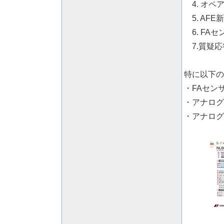
4. オペ
5. AFE
6. FA
7.質疑応
特に以下の
・
FAセン
・アナログ
・アナログ