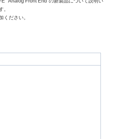
log Front End"の新製品について説明い
す。
加ください。