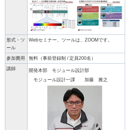
形式・ツ
Webセミナー、ツールは、ZOOMです。
ール
参加費用
無料（事前登録制 / 定員200名）
講師
開発本部 モジュール設計部
モジュール設計一課 加藤 雅之