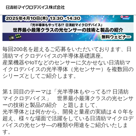
毎回200名を超えるご応募をいただいております、日
清紡マイクロデバイスの半導体基礎講座。
産業機器やIoTなどのセンサーに欠かせない日清紡マ
イクロデバイスの光半導体（光センサー）を複数回の
シリーズとしてご紹介します。
第１回目のテーマは「光半導体もやってる!? 日清紡
マイクロデバイス」 世界最小最薄クラスの光センサ
ーの技術と製品の紹介 と題しまして、
光半導体とは何かから、開発と量産の実績は４０年を
超え、様々な場面で活躍をしている日清紡マイクロデ
バイスの光センサ―の種類や用途をご紹介いたしま
す。