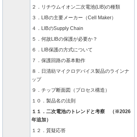
２．リチウムイオン二次電池
(LIB)
の種類
３．
LIB
の主要メーカー（
Cell Maker
）
４．
LIB
の
Supply Chain
５．何故
LIB
の保護が必要か？
６．
LIB
保護の方式について
７．保護回路の基本動作
８．日清紡マイクロデバイス製品のラインナ
ップ
９．チップ断面図（プロセス構造）
１０．製品名の法則
１１．二次電池のトレンドと考察 （※2026
年追加）
１２．質疑応答