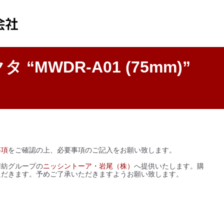
MWDR-A01 (75mm)”
事項
をご確認の上、必要事項のご記入をお願い
致します
。
清紡グループの
ニッシントーア・岩尾（株）
へ提供いたします。購
ただきます。予めご了承いただきますようお願い致します。