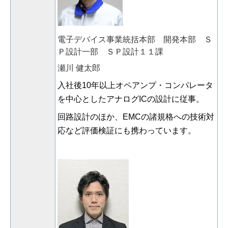
電子デバイス事業統括本部 開発本部 Ｓ
Ｐ設計一部 ＳＰ設計１１課
瀬川 健太郎
入社後
10
年以上オペアンプ・コンパレータ
を中心としたアナログ
IC
の設計に従事。
回路設計のほか、
EMC
の諸規格への技術対
応など評価検証にも携わっています。