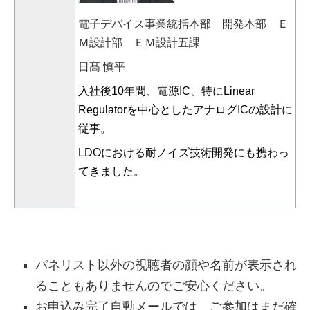
電子デバイス事業統括本部 開発本部 Ｅ
Ｍ設計部 ＥＭ設計五課
日髙 慎平
入社後
10
年間、電源
IC
、特に
Linear
Regulator
を中心としたアナログ
IC
の設計に
従事。
LDO
における耐ノイズ技術開発にも携わっ
てきました。
パネリスト以外の視聴者の顔や名前が表示され
ることもありませんのでご安心ください。
お申込み完了自動メールでは、ご参加はまだ確