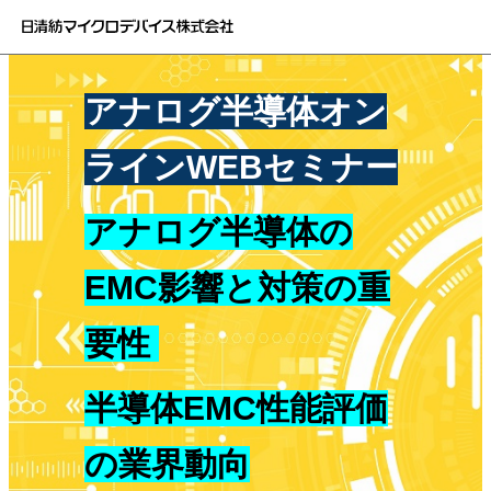
アナログ半導体
オン
ラインWEBセミナー
アナログ半導体の
EMC影響と対策の重
要性
半導体EMC性能評価
の業界動向